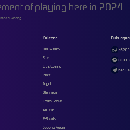
ement of playing here in 2024
ation of winning.
Kategori
Dukungan
Hot Games
+6282
Slots
BEO13
Live Casino
beo13
Race
Togel
Olahraga
Crash Game
Arcade
E-Sports
Sabung Ayam