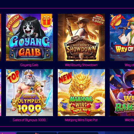
Goyang Gaib
Wild Bounty Showdown
Way of
Gates of Olympus 1000
Mahjong Wins Triple Pot
Wild B