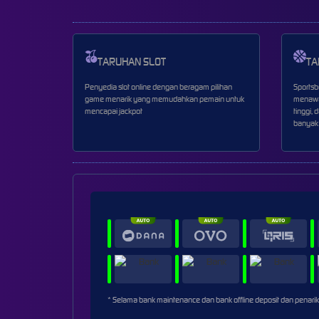
TARUHAN SLOT
TA
Penyedia slot online dengan beragam pilihan
Sportsb
game menarik yang memudahkan pemain untuk
menawar
mencapai jackpot
tinggi,
banyak 
* Selama bank maintenance dan bank offline deposit dan penarik