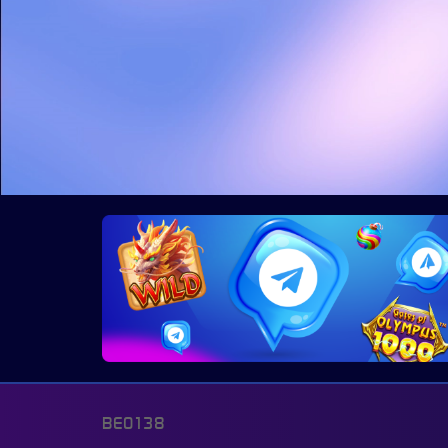
Mahjong Wins 3 – Black
Scatter
BEO138