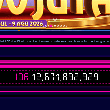
ual Sports permainan tidak akan tersedia. Kami memohon maaf atas ketidaknyamanan yang mungki
IDR
12,671,893,907