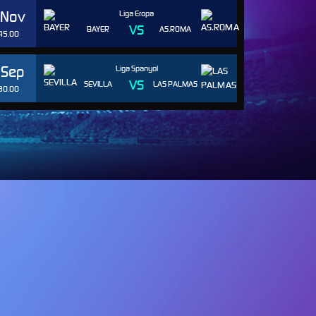
 Nov
Liga Eropa
VS
BAYER
AS.ROMA
45.00
 Sep
Liga Spanyol
VS
SEVILLA
LAS PALMAS
30.00