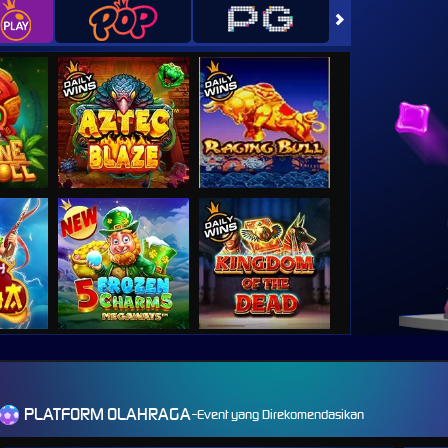
PLATFORM OLAHRAGA-
Event yang Direkomendasikan