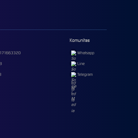
Komunitas
171663320
Whatsapp
8
Line
8
Telegram