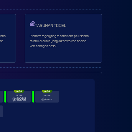
TARUHAN TOGEL
haan
Platform togel yang menarik dari perusahan
ame
terbaik di dunia yang menawarkan hadiah
kemenangan besar