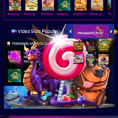
Mahjong Wins 3 – Black Scatter
Mahjong Ways
SUPER ELEMENTS 2
Mahjong Ways 2
MUSCLE FORTUNE CAT
Mahjong Legend
The Cryp
Video Slots Popular
PEMENANG MESIN SLOT
n****i
IDR
2,394,900.00
Wild Bandito
sastras****g
IDR
1,926,000.00
Mahjong Ways 2
n****i
IDR
1,457,100.00
Wild Bandito
oh****0
IDR
1,244,720.00
Gates of Olympus 1000