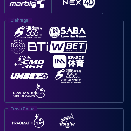
Olahraga
Crash Game