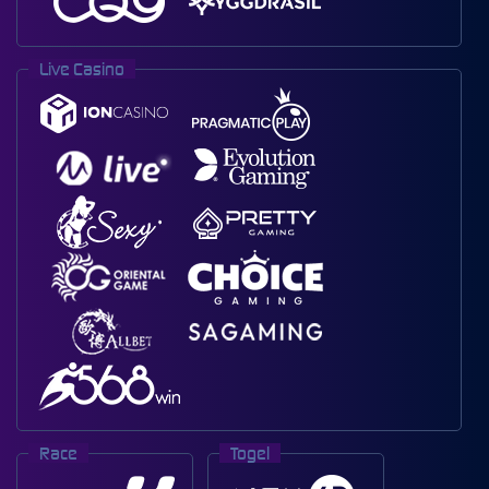
Live Casino
Race
Togel