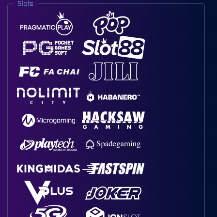
Slots