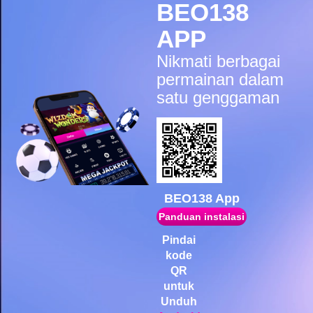
BEO138
Scatter
APP
Nikmati berbagai
permainan dalam
satu genggaman
BEO138 App
Panduan instalasi
Pindai
kode
QR
untuk
Unduh