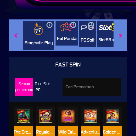
i
i
i
i
i
Facha
Fat Panda
Slot88 x PP
PG Soft
Pragmatic Play
FAST SPIN
Semua
Top
Slots
permainan
20
The Great Safari
Royale House
Wild Calavera
Adventure To The West
Golden Moon Empire