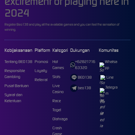
excitement of playing here in
2024
Register Beo138 and play all the available games and you can feel the sensation of
winning.
Kebijaksanaan
Platform
Kategori
Dukungan
Komunitas
Tentang BEO138
Promosi
Hot
+62821716
Whatsa
Games
63320
pp
Responsible
Loyalty
Gambling
Slots
BEO138
Line
Referral
Pusat Bantuan
Live
Telegra
beo138
Casino
m
Syarat dan
Ketentuan
Race
Togel
Olahraga
Crash
Game