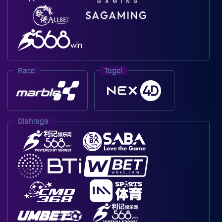
Race
Togel
Olahraga