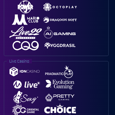
Live Casino